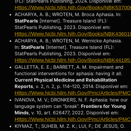
(FL): StatPearls Publishing, 2024. Disponível em:
Https://www.ncbi.nlm.nih.gov/books/NBK53700
ACHARYA, A. B.; WROTEN, M. Broca Aphasia. In:
StatPearls
[Internet]. Treasure Island (FL):
StatPearls Publishing, 2023. Disponível em:
Https://www.ncbi.nlm.nih.gov/books/NBK43601
ACHARYA, A. B.; WROTEN, M. Wernicke Aphasia.
In:
StatPearls
[Internet]. Treasure Island (FL):
StatPearls Publishing, 2023. Disponível em:
Https://www.ncbi.nlm.nih.gov/books/NBK44195
GALLETTA, E. E.; BARRETT, A. M. Impairment and
functional interventions for aphasia: having it all.
Current Physical Medicine and Rehabilitation
Reports
, v. 2, n. 2, p. 114–120, 2014. Disponível em:
Https://www.ncbi.nlm.nih.gov/pmc/articles/PM
IVANOVA, M. V.; DRONKERS, N. F. Aphasia: how our
language system can “break”.
Frontiers for Young
Minds
, v. 10, art. 626477, 2022. Disponível em:
Https://www.ncbi.nlm.nih.gov/pmc/articles/PM
KIYMAZ, T.; SUHEB, M. Z. K.; LUI, F.; DE JESUS, O.