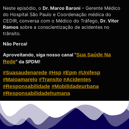
Neste episódio, o
Dr. Marco Baroni
– Gerente Médico
do Hospital São Paulo e Coordenação médica do
CEDIR, conversa com o Médico do Tráfego,
Dr. Vitor
Ramos
sobre a conscientização de acidentes no
trânsito.
Não Perca!
Aproveitando, siga nosso canal “
Sua Saúde Na
Rede
” da SPDM!
#suasaudenarede
#hsp
#epm
#unifesp
#maioamarelo
#transito
#acidentes
#responsabilidade
#mobilidadeurbana
#responsabilidadehumana